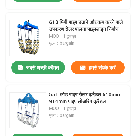
610 मिमी पाइप उठाने और कम करने वाले
उपकरण रोलर पालना पाइपलाइन निर्माण
MOQ：1 टुकड़ा
मूल्य：bargain
सबसे अच्छी कीमत
हमसे संपर्क करें
55T लोड पाइप रोलर क्रैडल 610mm
914mm पाइप लोअरिंग क्रैडल
MOQ：1 टुकड़ा
मूल्य：bargain