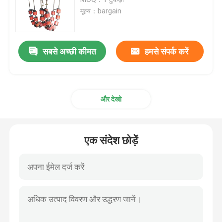
मूल्य：bargain
वेतन वेल्डर
सबसे अच्छी कीमत
हमसे संपर्क करें
मैंड्रेल पाइप झुकने वाली मशीन
क्रॉलर कैरियर
और देखो
ट्रैक लोडर
एक संदेश छोड़ें
ऑगर बोरिंग मशीन
पाइप हैंडलिंग उपकरण
पाइप हीटिंग मशीन