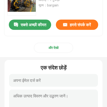
मूल्य：bargain
वेतन वेल्डर
सबसे अच्छी कीमत
हमसे संपर्क करें
मैंड्रेल पाइप झुकने वाली मशीन
क्रॉलर कैरियर
और देखो
ट्रैक लोडर
एक संदेश छोड़ें
ऑगर बोरिंग मशीन
पाइप हैंडलिंग उपकरण
पाइप हीटिंग मशीन