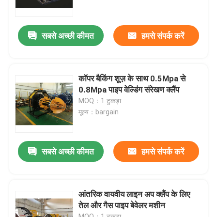
हमारे बारे में
सबसे अच्छी कीमत
हमसे संपर्क करें
कारखाना भ्रमण
कॉपर बैकिंग शूज़ के साथ 0.5Mpa से
गुणवत्ता नियंत्रण
0.8Mpa पाइप वेल्डिंग संरेखण क्लैंप
MOQ：1 टुकड़ा
मूल्य：bargain
संपर्क करें
एक उद्धरण का अनुरोध करें
सबसे अच्छी कीमत
हमसे संपर्क करें
पाइपलाइन मशीनें
आंतरिक वायवीय लाइन अप क्लैंप के लिए
तेल और गैस पाइप बेवेलर मशीन
पाइपलाइन परत
MOQ：1 टुकड़ा