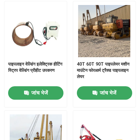
हमारे बारे में
कारखाना भ्रमण
गुणवत्ता नियंत्रण
पाइपलाइन वेल्डिंग इलेक्ट्रिक हीटिंग
40T 60T 90T पाइपलेयर मशीन
स्ट्रिप वेल्डिंग प्रीहीट उपकरण
माउंटेन फोरआर्म ट्रैक्ड पाइपलाइन
लेयर
संपर्क करें
जांच भेजें
जांच भेजें
एक उद्धरण का अनुरोध करें
पाइपलाइन मशीनें
पाइपलाइन परत